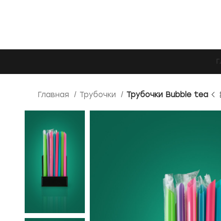
Г
Главная
Трубочки
Трубочки Bubble tea